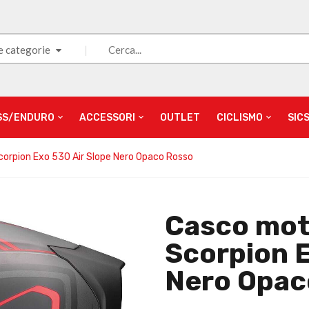
e categorie
SS/ENDURO
ACCESSORI
OUTLET
CICLISMO
SIC
corpion Exo 530 Air Slope Nero Opaco Rosso
Casco mot
Scorpion E
Nero Opac