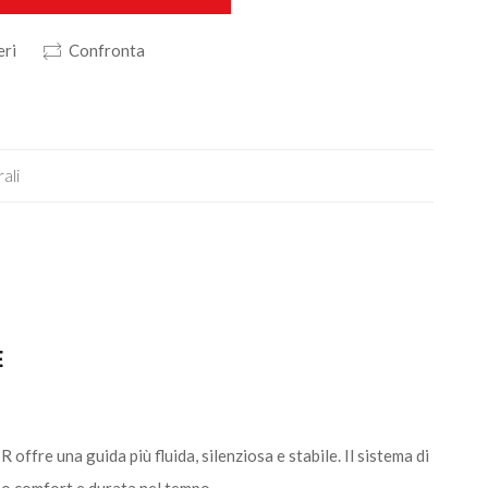
eri
Confronta
ali
E
fre una guida più fluida, silenziosa e stabile. Il sistema di
ano comfort e durata nel tempo.