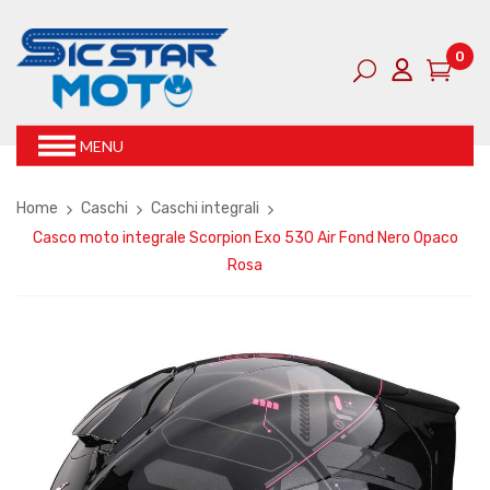
0
MENU
Home
Caschi
Caschi integrali
Casco moto integrale Scorpion Exo 530 Air Fond Nero Opaco
Rosa