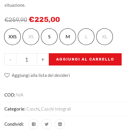
situazione.
€
225,00
€
259,90
XXS
XS
S
M
L
XL
-
+
AGGIUNGI AL CARRELLO
Aggiungi alla lista dei desideri
COD:
N/A
Categorie:
Caschi
,
Caschi Integrali
Condividi: