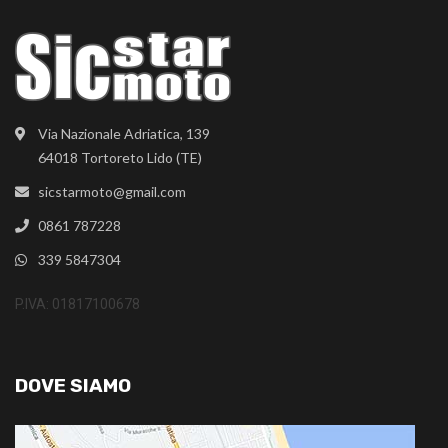
Via Nazionale Adriatica, 139
64018 Tortoreto Lido (TE)
sicstarmoto@gmail.com
0861 787228
339 5847304
P.IVA: 01817100678
DOVE SIAMO