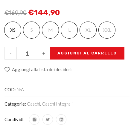
€
144,90
€
169,90
XS
S
M
L
XL
XXL
-
+
AGGIUNGI AL CARRELLO
Aggiungi alla lista dei desideri
COD:
N/A
Categorie:
Caschi
,
Caschi Integrali
Condividi: