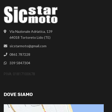
Via Nazionale Adriatica, 139
64018 Tortoreto Lido (TE)
sicstarmoto@gmail.com
0861 787228
339 5847304
P.IVA: 01817100678
DOVE SIAMO