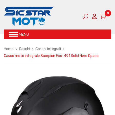
0
MENU
Home
Caschi
Caschi integrali
Casco moto integrale Scorpion Exo-491 Solid Nero Opaco