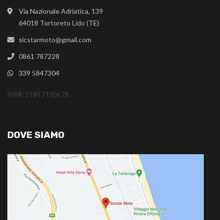
Via Nazionale Adriatica, 139
64018 Tortoreto Lido (TE)
sicstarmoto@gmail.com
0861 787228
339 5847304
P.IVA: 01817100678
DOVE SIAMO