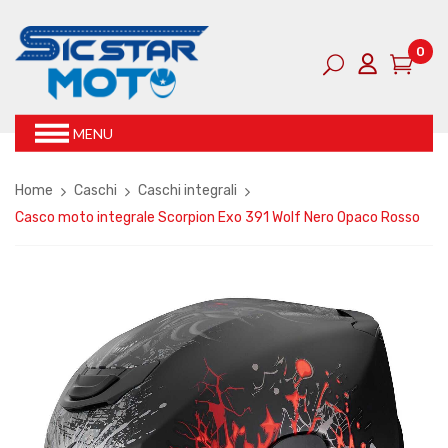
0
MENU
Home
Caschi
Caschi integrali
Casco moto integrale Scorpion Exo 391 Wolf Nero Opaco Rosso