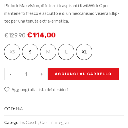
Pinlock Maxvision, di interni traspiranti KwikWick C per
mantenerti fresco e asciutto e di un meccanismo visiera Ellip-
tec per una tenuta extra-ermetica.
€
114,00
€
129,90
XS
S
M
L
XL
-
+
AGGIUNGI AL CARRELLO
Aggiungi alla lista dei desideri
COD:
N/A
Categorie:
Caschi
,
Caschi Integrali