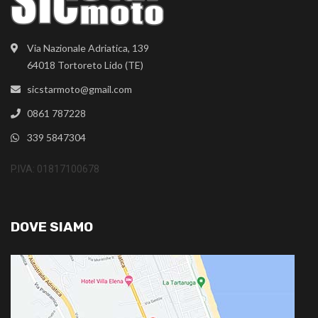
Via Nazionale Adriatica, 139
64018 Tortoreto Lido (TE)
sicstarmoto@gmail.com
0861 787228
339 5847304
P.IVA: 01817100678
DOVE SIAMO