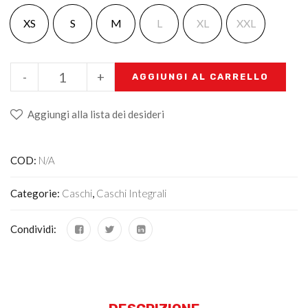
XS
S
M
L
XL
XXL
-
+
AGGIUNGI AL CARRELLO
Aggiungi alla lista dei desideri
COD:
N/A
Categorie:
Caschi
,
Caschi Integrali
Condividi: