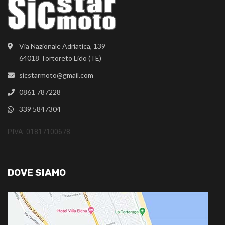
Via Nazionale Adriatica, 139
64018 Tortoreto Lido (TE)
sicstarmoto@gmail.com
0861 787228
339 5847304
P.IVA: 01817100678
DOVE SIAMO