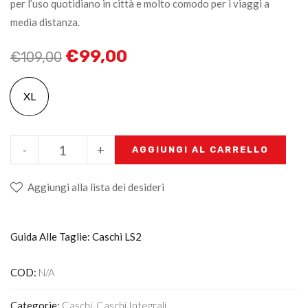
per l’uso quotidiano in città e molto comodo per i viaggi a
media distanza.
€
99,00
€
109,00
XL
-
+
AGGIUNGI AL CARRELLO
Aggiungi alla lista dei desideri
Guida Alle Taglie: Caschi LS2
COD:
N/A
Categorie:
Caschi
,
Caschi Integrali