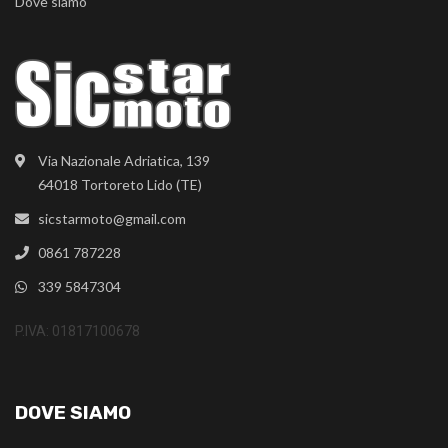
Dove siamo
Via Nazionale Adriatica, 139
64018 Tortoreto Lido (TE)
sicstarmoto@gmail.com
0861 787228
339 5847304
P.IVA: 01817100678
DOVE SIAMO