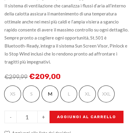
Il sistema di ventilazione che canalizza i flussi d’aria all’interno
della calotta assicura il mantenimento di una temperatura
ottimale anche nei mesi più caldi e l’ampia visiera a sgancio
rapido consente di avere il massimo controllo su ogni dettaglio.
Sempre pronto a cogliere ogni opportunità, St.501 è
Bluetooth-Ready, integra il sistema Sun Screen Visor, Pinlock e
lo Stop Wind inclusi che lo rendono pronto ad affrontare i
tragitti più impegnativi.
€
209,00
€
299,99
XS
S
M
L
XL
XXL
-
+
AGGIUNGI AL CARRELLO
Aggiungi alla lista dei desideri