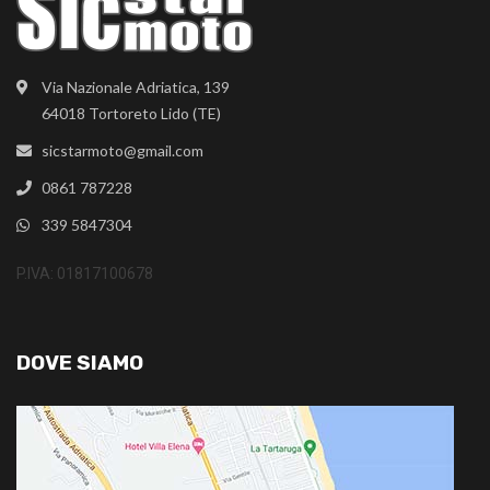
Via Nazionale Adriatica, 139
64018 Tortoreto Lido (TE)
sicstarmoto@gmail.com
0861 787228
339 5847304
P.IVA: 01817100678
DOVE SIAMO