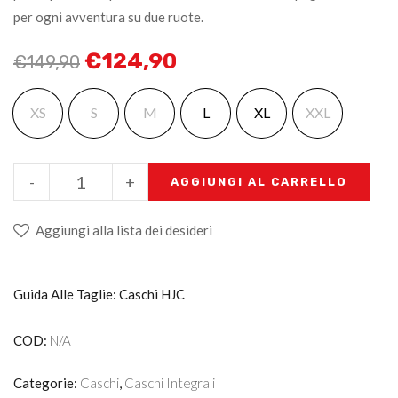
per ogni avventura su due ruote.
€
124,90
€
149,90
XS
S
M
L
XL
XXL
-
+
AGGIUNGI AL CARRELLO
Aggiungi alla lista dei desideri
Guida Alle Taglie: Caschi HJC
COD:
N/A
Categorie:
Caschi
,
Caschi Integrali