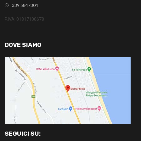
339 5847304
P.IVA: 01817100678
DOVE SIAMO
SEGUICI SU: