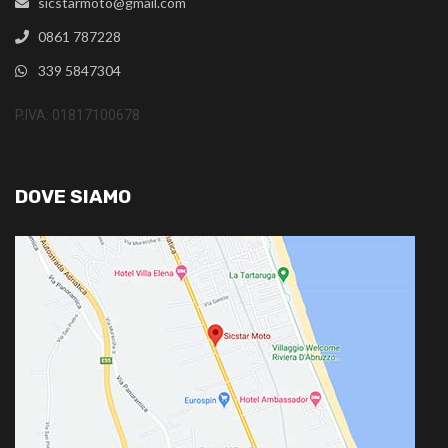
sicstarmoto@gmail.com
0861 787228
339 5847304
P.IVA: 01817100678
DOVE SIAMO