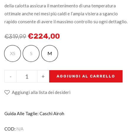
della calotta assicura il mantenimento di una temperatura
ottimale anche nei mesi più caldi e l’ampia visiera a sgancio
rapido consente di avere il massimo controllo su ogni dettaglio.
€
224,00
€
319,99
XS
S
M
-
+
AGGIUNGI AL CARRELLO
Aggiungi alla lista dei desideri
Guida Alle Taglie: Caschi Airoh
COD:
N/A