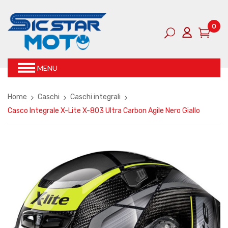
0
MENU
Home
Caschi
Caschi integrali
Casco Integrale X-Lite X-803 Ultra Carbon Agile Nero Giallo