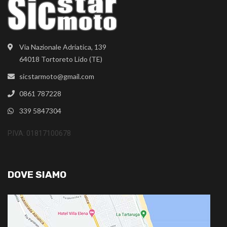
Via Nazionale Adriatica, 139
64018 Tortoreto Lido (TE)
sicstarmoto@gmail.com
0861 787228
339 5847304
P.IVA: 01817100678
DOVE SIAMO