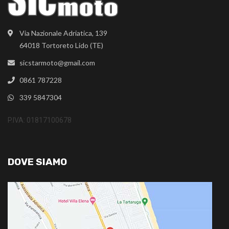
Via Nazionale Adriatica, 139
64018 Tortoreto Lido (TE)
sicstarmoto@gmail.com
0861 787228
339 5847304
P.IVA: 01817100678
DOVE SIAMO