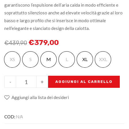
garantiscono l’espulsione dell’aria calda in modo efficiente e
soprattutto silenzioso anche ad elevate velocità grazie al loro
basso e largo profilo che si inserisce in modo ottimale
nell’elegante e slanciato design della calotta.
€
379,00
€
439,90
XS
S
M
L
XL
XXL
-
+
AGGIUNGI AL CARRELLO
Aggiungi alla lista dei desideri
COD:
N/A