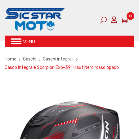
0
MENU
Home
Caschi
Caschi integrali
Casco integrale Scorpion Exo-391 Haut Nero rosso opaco