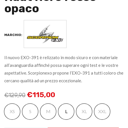
opaco
MARCHIO:
Il nuovo EXO-391 è relizzato in modo sicuro e con materiale
all’avanguardia affinché possa superare ogni test e le vostre
aspettative. Scorpionexo propone l’EXO-391 a tutti coloro che
cercano qualità ad un prezzo eccezionale.
€
115,00
€
129,90
XS
S
M
L
XL
XXL