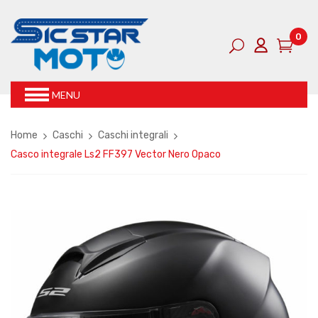
0
MENU
Home
Caschi
Caschi integrali
Casco integrale Ls2 FF397 Vector Nero Opaco