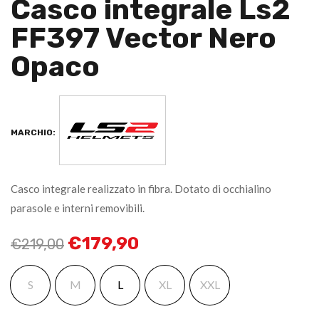
Casco integrale Ls2
FF397 Vector Nero
Opaco
MARCHIO:
Casco integrale realizzato in fibra. Dotato di occhialino
parasole e interni removibili.
€
179,90
€
219,00
S
M
L
XL
XXL