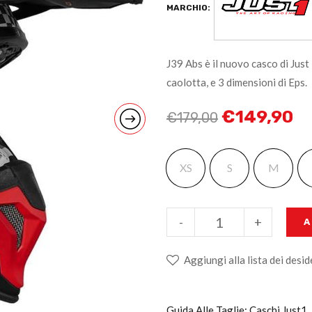
MARCHIO:
J39 Abs è il nuovo casco di Just 
caolotta, e 3 dimensioni di Eps.
€
149,90
€
179,00
XS
S
M
-
+
A
Aggiungi alla lista dei desid
Guida Alle Taglie: Caschi Just1