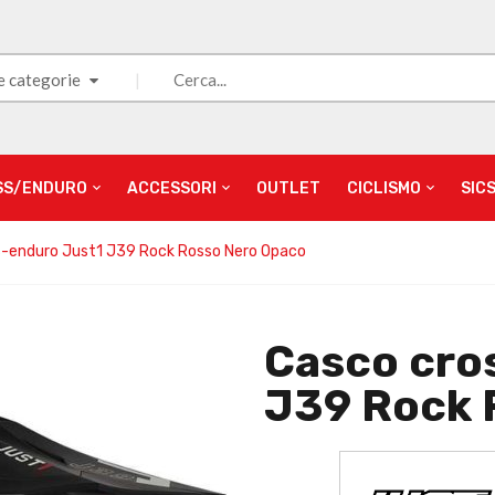
e categorie
SS/ENDURO
ACCESSORI
OUTLET
CICLISMO
SIC
s-enduro Just1 J39 Rock Rosso Nero Opaco
Casco cro
J39 Rock 