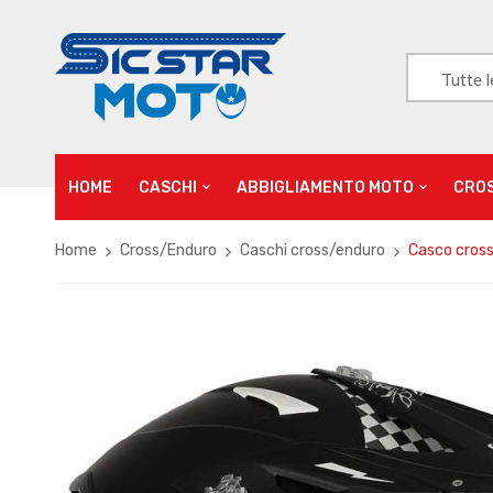
Tutte l
HOME
CASCHI
ABBIGLIAMENTO MOTO
CRO
Home
Cross/Enduro
Caschi cross/enduro
Casco cros