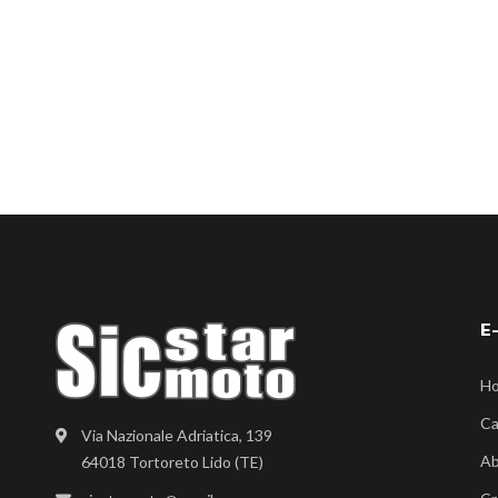
E
H
Ca
Via Nazionale Adriatica, 139
Ab
64018 Tortoreto Lido (TE)