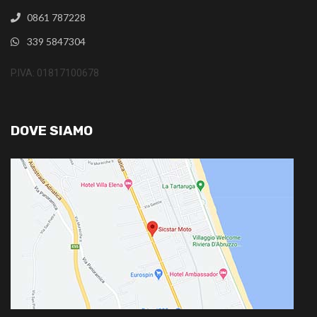
0861 787228
339 5847304
P.IVA: 01817100678
DOVE SIAMO