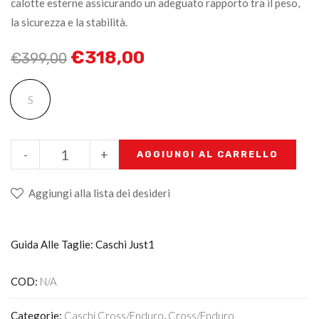
calotte esterne assicurando un adeguato rapporto tra il peso,
la sicurezza e la stabilità.
€
318,00
€
399,00
S
-
+
AGGIUNGI AL CARRELLO
Aggiungi alla lista dei desideri
Guida Alle Taglie: Caschi Just1
COD:
N/A
Categorie:
Caschi Cross/enduro
,
Cross/Enduro