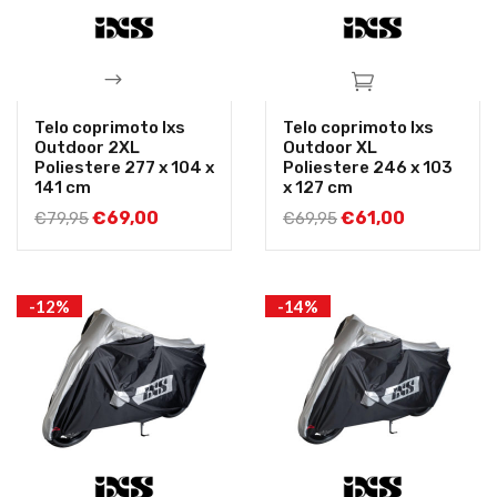
Telo coprimoto Ixs
Telo coprimoto Ixs
Outdoor 2XL
Outdoor XL
Poliestere 277 x 104 x
Poliestere 246 x 103
141 cm
x 127 cm
€
69,00
€
61,00
€
79,95
€
69,95
-12%
-14%