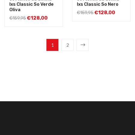
Ixs Classic So Verde
Ixs Classic So Nero
Oliva
€
128,00
€
159,95
€
128,00
€
159,95
1
2