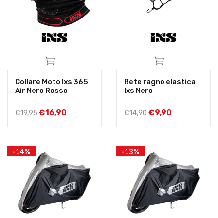
Collare Moto Ixs 365
Rete ragno elastica
Air Nero Rosso
Ixs Nero
€
16,90
€
9,90
€
19,95
€
14,90
-14%
-13%