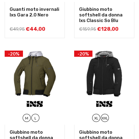
Guanti moto invernali
Giubbino moto
Ixs Gara 2.0 Nero
softshell da donna
Ixs Classic So Blu
€
44,00
€
128,00
€
49,95
€
159,95
-20%
-20%
M
L
XL
XXL
Giubbino moto
Giubbino moto
softshell da donna
softshell da donna