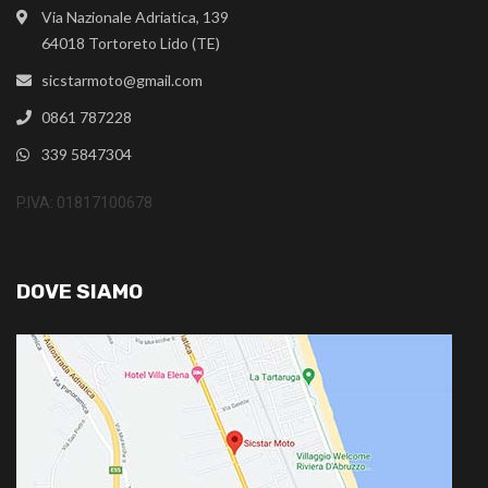
Via Nazionale Adriatica, 139
64018 Tortoreto Lido (TE)
sicstarmoto@gmail.com
0861 787228
339 5847304
P.IVA: 01817100678
DOVE SIAMO