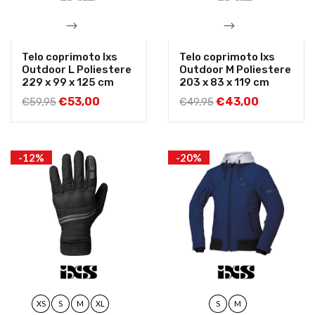
Telo coprimoto Ixs
Telo coprimoto Ixs
Outdoor L Poliestere
Outdoor M Poliestere
229 x 99 x 125 cm
203 x 83 x 119 cm
€
53,00
€
43,00
€
59,95
€
49,95
-12%
-20%
XS
S
M
XL
S
M