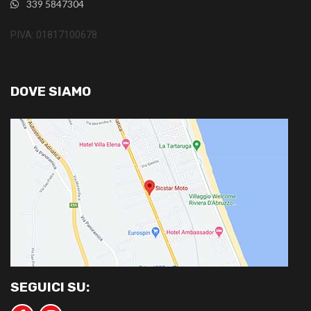
339 5847304
P.IVA: 01817100678
DOVE SIAMO
SEGUICI SU: