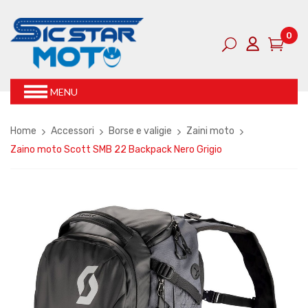
0
MENU
Home
Accessori
Borse e valigie
Zaini moto
Zaino moto Scott SMB 22 Backpack Nero Grigio