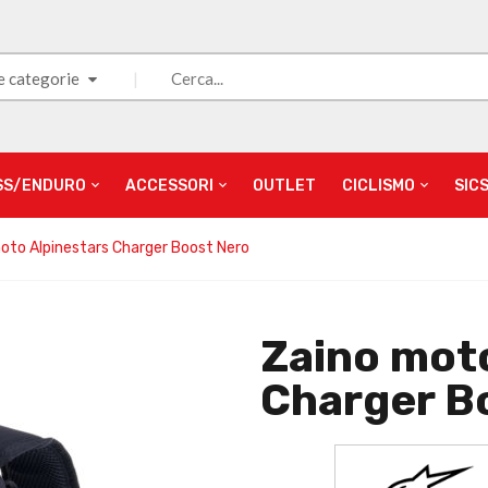
e categorie
SS/ENDURO
ACCESSORI
OUTLET
CICLISMO
SIC
oto Alpinestars Charger Boost Nero
Zaino mot
Charger B