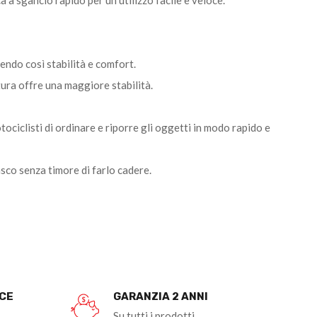
 a sgancio rapido per un utilizzo facile e veloce.
endo così stabilità e comfort.
tura offre una maggiore stabilità.
ociclisti di ordinare e riporre gli oggetti in modo rapido e
sco senza timore di farlo cadere.
OCE
GARANZIA 2 ANNI
Su tutti i prodotti