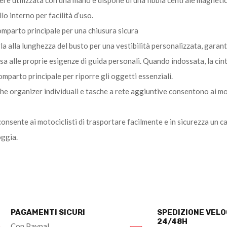
ere utilizzata con una mano e dispone di una fibbia centrale magnetica
o interno per facilità d’uso.
omparto principale per una chiusura sicura
la alla lunghezza del busto per una vestibilità personalizzata, garant
orsa alle proprie esigenze di guida personali. Quando indossata, la cin
omparto principale per riporre gli oggetti essenziali.
che organizer individuali e tasche a rete aggiuntive consentono ai mot
nsente ai motociclisti di trasportare facilmente e in sicurezza un ca
oggia.
PAGAMENTI SICURI
SPEDIZIONE VEL
24/48H
Con Paypal