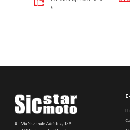
€
E
H
Ca
Via Nazionale Adriatica, 139