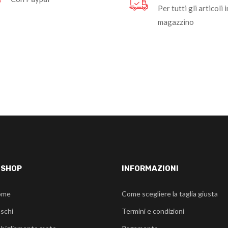
Per tutti gli articoli i
magazzino
-SHOP
INFORMAZIONI
ome
Come scegliere la taglia giusta
schi
Termini e condizioni