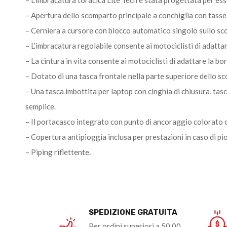
– L’imbracatura toracica Lite Tech è stata progettata per ess
– Apertura dello scomparto principale a conchiglia con tassell
– Cerniera a cursore con blocco automatico singolo sullo sc
– L’imbracatura regolabile consente ai motociclisti di adattar
– La cintura in vita consente ai motociclisti di adattare la b
– Dotato di una tasca frontale nella parte superiore dello sc
– Una tasca imbottita per laptop con cinghia di chiusura, tas
semplice.
– Il portacasco integrato con punto di ancoraggio colorato co
– Copertura antipioggia inclusa per prestazioni in caso di pi
– Piping riflettente.
SPEDIZIONE GRATUITA
Per ordini superiori a 50,00