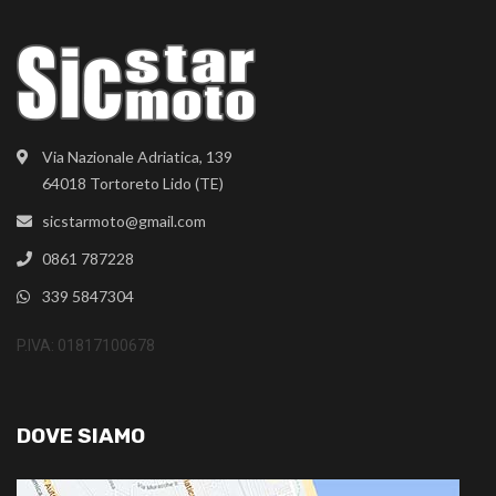
Via Nazionale Adriatica, 139
64018 Tortoreto Lido (TE)
sicstarmoto@gmail.com
0861 787228
339 5847304
P.IVA: 01817100678
DOVE SIAMO