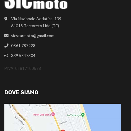
Via Nazionale Adriatica, 139
64018 Tortoreto Lido (TE)
sicstarmoto@gmail.com
0861 787228
339 5847304
P.IVA: 01817100678
DOVE SIAMO