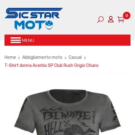
0
MENU
Home
Abbigliamento moto
Casual
T-Shirt donna Acerbis SP Club Rush Grigio Chiaro