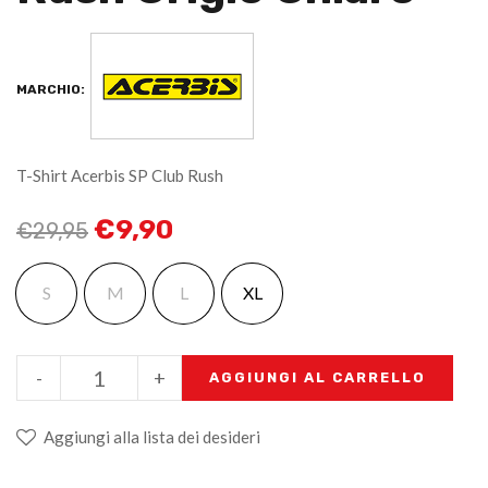
MARCHIO:
T-Shirt Acerbis SP Club Rush
€
9,90
€
29,95
S
M
L
XL
-
+
AGGIUNGI AL CARRELLO
Aggiungi alla lista dei desideri