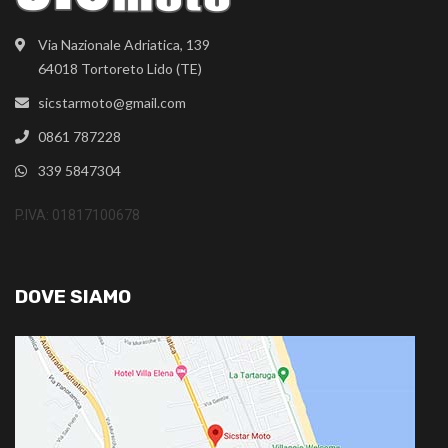
Via Nazionale Adriatica, 139
64018 Tortoreto Lido (TE)
sicstarmoto@gmail.com
0861 787228
339 5847304
P.IVA: 01817100678
DOVE SIAMO