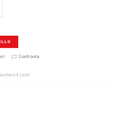
ELLO
eri
Confronta
aschere E Lenti