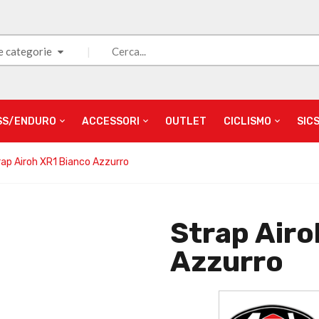
e categorie
SS/ENDURO
ACCESSORI
OUTLET
CICLISMO
SIC
rap Airoh XR1 Bianco Azzurro
Strap Airo
Azzurro