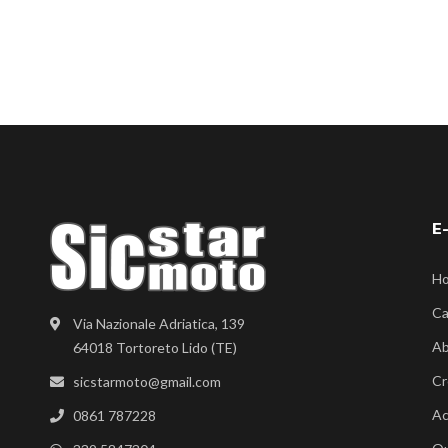
E
H
Ca
Via Nazionale Adriatica, 139
Ab
64018 Tortoreto Lido (TE)
Cr
sicstarmoto@gmail.com
Ac
0861 787228