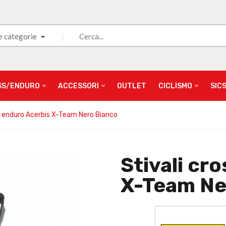
e categorie
SS/ENDURO
ACCESSORI
OUTLET
CICLISMO
SIC
ss enduro Acerbis X-Team Nero Bianco
Stivali cr
X-Team Ne