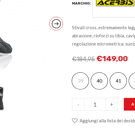
MARCHIO:
Stivali cross, estremamente legg
abrasione, rinforzi su tibia, cav
regolazione micrometrica; suol
€
149,00
€
184,95
39
40
41
-
+
A
Aggiungi alla lista dei desid