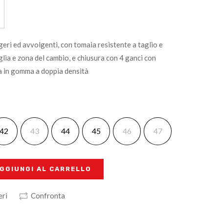
eri ed avvolgenti, con tomaia resistente a taglio e
iglia e zona del cambio, e chiusura con 4 ganci con
a in gomma a doppia densità
42
43
44
45
46
47
GGIUNGI AL CARRELLO
eri
Confronta