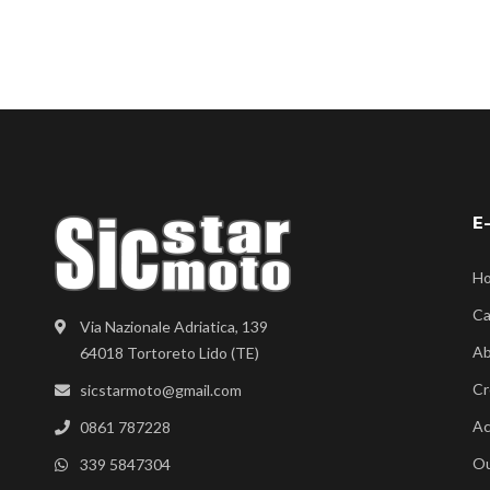
E
H
Ca
Via Nazionale Adriatica, 139
Ab
64018 Tortoreto Lido (TE)
Cr
sicstarmoto@gmail.com
Ac
0861 787228
Ou
339 5847304