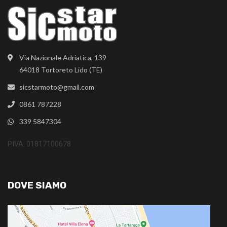
Via Nazionale Adriatica, 139
64018 Tortoreto Lido (TE)
sicstarmoto@gmail.com
0861 787228
339 5847304
P.IVA: 01817100678
DOVE SIAMO