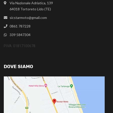
Via Nazionale Adriatica, 139
64018 Tortoreto Lido (TE)
sicstarmoto@gmail.com
0861 787228
339 5847304
P.IVA: 01817100678
DOVE SIAMO