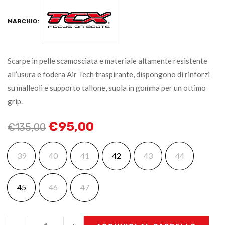
MARCHIO:
Scarpe in pelle scamosciata e materiale altamente resistente
all’usura e fodera Air Tech traspirante, dispongono di rinforzi
su malleoli e supporto tallone, suola in gomma per un ottimo
grip.
€
95,00
€
135,00
39
40
41
42
43
44
45
46
47