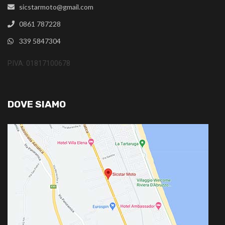
sicstarmoto@gmail.com
0861 787228
339 5847304
P.IVA: 01817100678
DOVE SIAMO