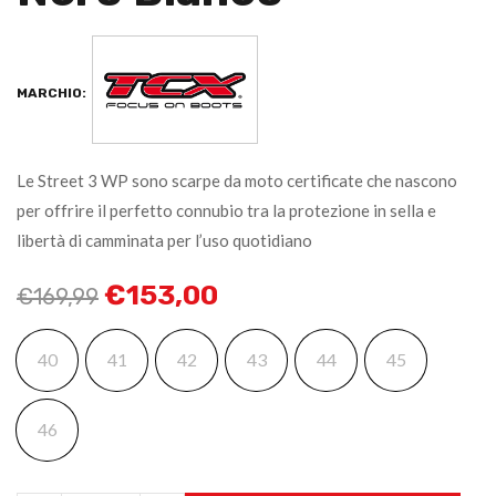
MARCHIO:
Le Street 3 WP sono scarpe da moto certificate che nascono
per offrire il perfetto connubio tra la protezione in sella e
libertà di camminata per l’uso quotidiano
€
153,00
€
169,99
40
41
42
43
44
45
46