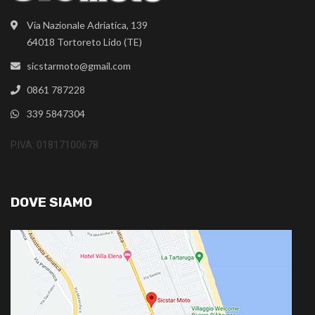
Via Nazionale Adriatica, 139
64018 Tortoreto Lido (TE)
sicstarmoto@gmail.com
0861 787228
339 5847304
P.IVA: 01817100678
DOVE SIAMO