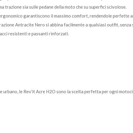
a trazione sia sulle pedane della moto che su superfici scivolose.
are ergonomico garantiscono il massimo comfort, rendendole perfette 
razione Antracite Nero si abbina facilmente a qualsiasi outfit, senza
acci resistenti e passanti rinforzati.
le urbano, le Rev’it Acre H2O sono la scelta perfetta per ogni motoci