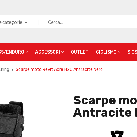
e categorie
SS/ENDURO
ACCESSORI
OUTLET
CICLISMO
SIC
uring
Scarpe moto Revit Acre H2O Antracite Nero
Scarpe mo
Antracite