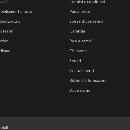
schi
Termini e condizioni
bigliamento moto
Pagamento
oss/Enduro
Spese di consegna
cessori
Garanzia
tlet
Resi e cambi
clismo
Chi siamo
Servizi
Finanziamenti
Richiedi informazioni
Dove siamo
ndali