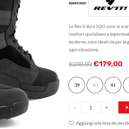
MARCHIO:
Le Rev’it Acre H2O sono le scar
comfort quotidiano e impermeabi
moderno, sono ideali sia per la 
ogni situazione.
€
179,00
€
200,00
39
40
41
-
+
A
Aggiungi alla lista dei desid