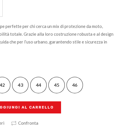
pe perfette per chi cerca un mix di protezione da moto,
lità totale. Grazie alla loro costruzione robusta e al design
guida che per l’uso urbano, garantendo stile e sicurezza in
42
43
44
45
46
GGIUNGI AL CARRELLO
eri
Confronta