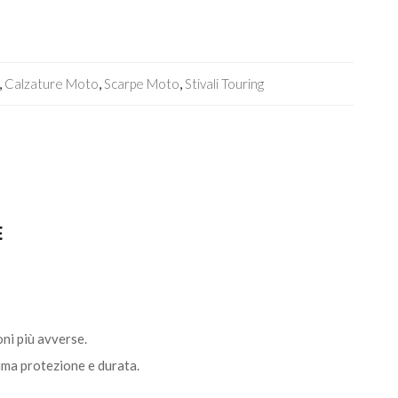
,
Calzature Moto
,
Scarpe Moto
,
Stivali Touring
E
ni più avverse.
sima protezione e durata.