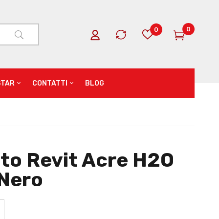
0
0
STAR
CONTATTI
BLOG
to Revit Acre H2O
 Nero