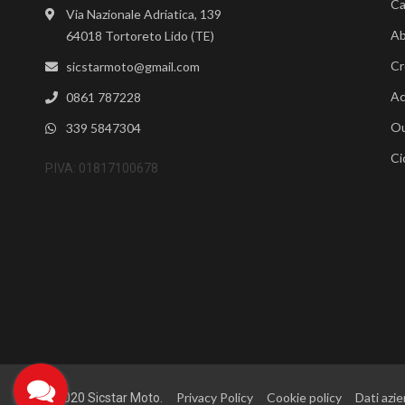
Ca
Via Nazionale Adriatica, 139
Ab
64018 Tortoreto Lido (TE)
Cr
sicstarmoto@gmail.com
Ac
0861 787228
Ou
339 5847304
Ci
P.IVA: 01817100678
Privacy Policy
Cookie policy
Dati azie
©2020 Sicstar Moto.