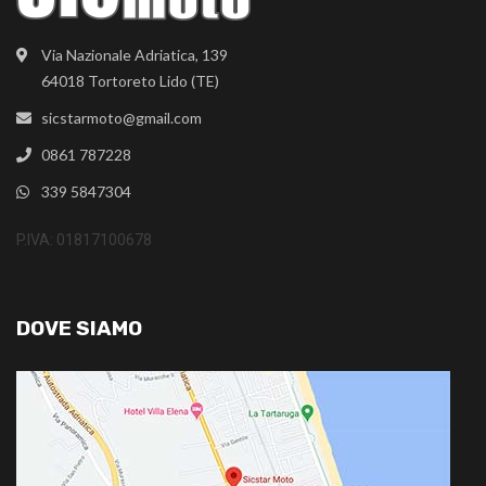
Via Nazionale Adriatica, 139
64018 Tortoreto Lido (TE)
sicstarmoto@gmail.com
0861 787228
339 5847304
P.IVA: 01817100678
DOVE SIAMO