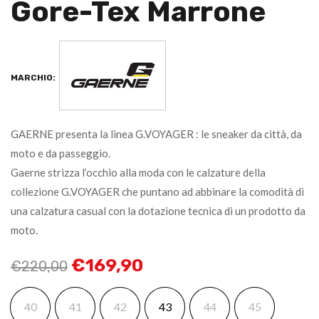
Gore-Tex Marrone
MARCHIO:
GAERNE presenta la linea G.VOYAGER : le sneaker da città, da
moto e da passeggio.
Gaerne strizza l’occhio alla moda con le calzature della
collezione G.VOYAGER che puntano ad abbinare la comodità di
una calzatura casual con la dotazione tecnica di un prodotto da
moto.
€
169,90
€
220,00
40
41
42
43
44
45