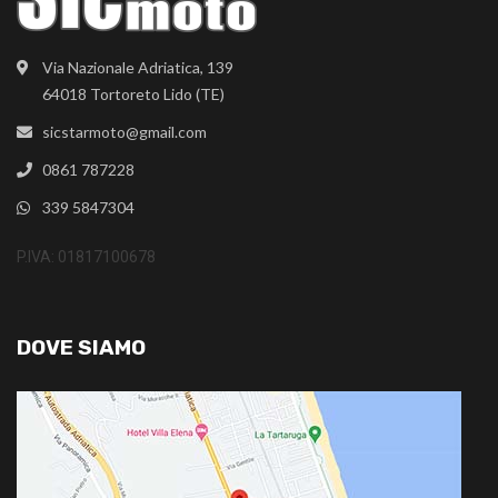
Via Nazionale Adriatica, 139
64018 Tortoreto Lido (TE)
sicstarmoto@gmail.com
0861 787228
339 5847304
P.IVA: 01817100678
DOVE SIAMO