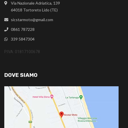
Via Nazionale Adriatica, 139
64018 Tortoreto Lido (TE)
sicstarmoto@gmail.com
0861 787228
339 5847304
P.IVA: 01817100678
DOVE SIAMO