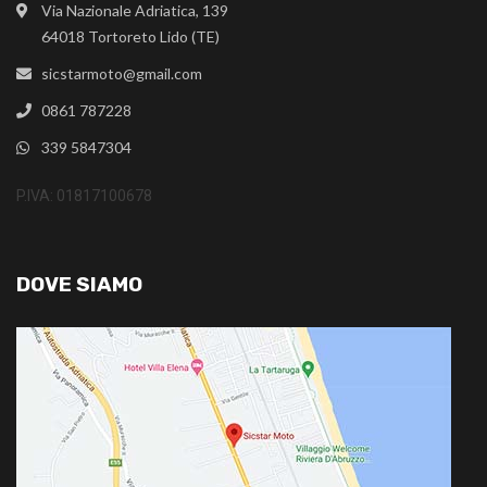
Via Nazionale Adriatica, 139
64018 Tortoreto Lido (TE)
sicstarmoto@gmail.com
0861 787228
339 5847304
P.IVA: 01817100678
DOVE SIAMO