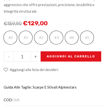
aggressivo che offre prestazioni, precisione, lessibilità e
integrità strutturale.
€
129,00
€
159,90
40
41
42
43
44
45
-
+
AGGIUNGI AL CARRELLO
Aggiungi alla lista dei desideri
Guida Alle Taglie: Scarpe E Stivali Alpinestars
COD:
N/A