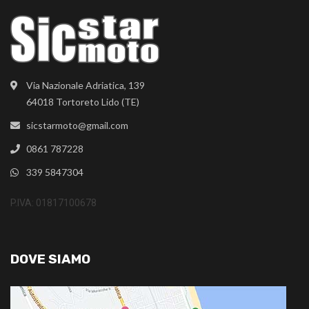
Via Nazionale Adriatica, 139
64018 Tortoreto Lido (TE)
sicstarmoto@gmail.com
0861 787228
339 5847304
P.IVA: 01817100678
DOVE SIAMO