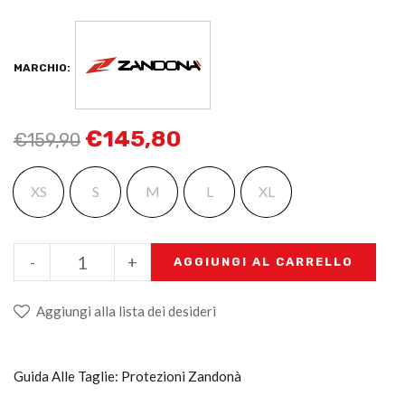
MARCHIO:
€
145,80
€
159,90
XS
S
M
L
XL
-
+
AGGIUNGI AL CARRELLO
Aggiungi alla lista dei desideri
Guida Alle Taglie: Protezioni Zandonà