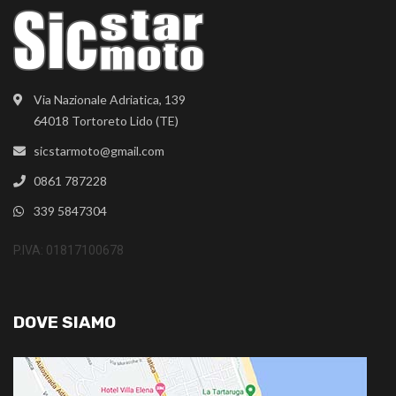
Via Nazionale Adriatica, 139
64018 Tortoreto Lido (TE)
sicstarmoto@gmail.com
0861 787228
339 5847304
P.IVA: 01817100678
DOVE SIAMO