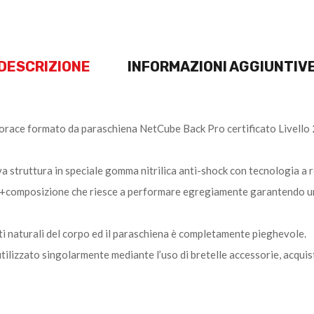
DESCRIZIONE
INFORMAZIONI AGGIUNTIV
orace formato da paraschiena NetCube Back Pro certificato Livello 2
struttura in speciale gomma nitrilica anti-shock con tecnologia a re
+composizione che riesce a performare egre­giamente garantendo un 
i naturali del corpo ed il paraschiena è completamente pieghevole.
tilizzato singolarmente mediante l’uso di bretelle accessorie, acqui