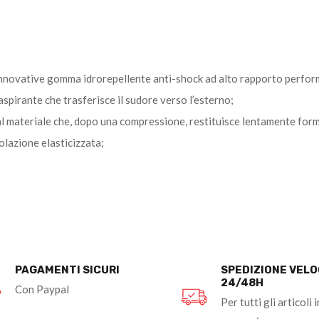
), innovative gomma idrorepellente an­ti-shock ad alto rapporto perf
spirante che trasferisce il sudore verso l’esterno;
ateriale che, dopo una compressione, restituisce lentamente forma 
olazione elasticizzata;
PAGAMENTI SICURI
SPEDIZIONE VEL
24/48H
Con Paypal
Per tutti gli articoli i