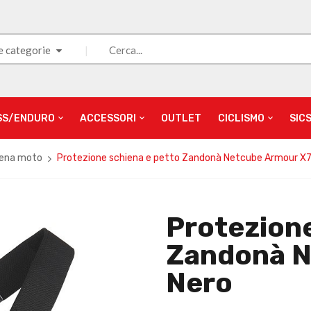
e categorie
SS/ENDURO
ACCESSORI
OUTLET
CICLISMO
SIC
iena moto
Protezione schiena e petto Zandonà Netcube Armour X7
Protezione
Zandonà N
Nero