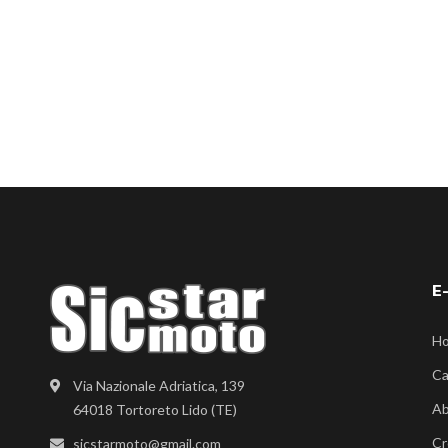
E
H
Ca
Via Nazionale Adriatica, 139
Ab
64018 Tortoreto Lido (TE)
Cr
sicstarmoto@gmail.com