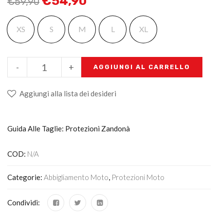
€
54,90
€
59,90
XS
S
M
L
XL
-
+
AGGIUNGI AL CARRELLO
Aggiungi alla lista dei desideri
Guida Alle Taglie: Protezioni Zandonà
COD:
N/A
Categorie:
Abbigliamento Moto
,
Protezioni Moto
Condividi: