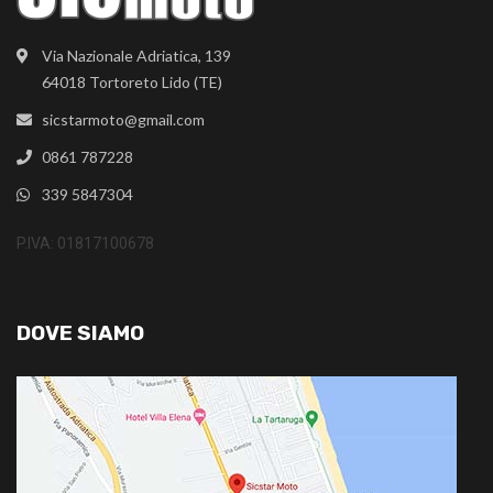
Via Nazionale Adriatica, 139
64018 Tortoreto Lido (TE)
sicstarmoto@gmail.com
0861 787228
339 5847304
P.IVA: 01817100678
DOVE SIAMO