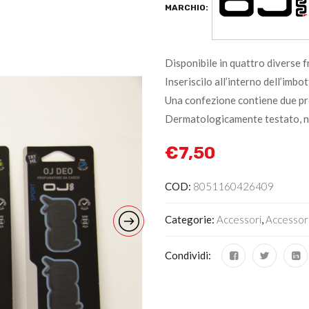
MARCHIO:
Disponibile in quattro diverse f
Inseriscilo all’interno dell’imb
Una confezione contiene due pro
Dermatologicamente testato, no
€
7,50
COD:
8051160426409
Categorie:
Accessori
,
Accessori
Condividi: