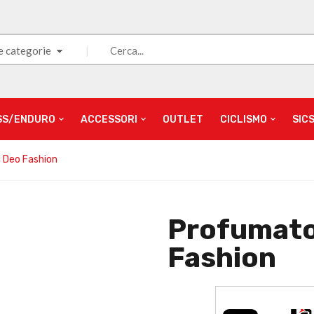
e categorie
SS/ENDURO
ACCESSORI
OUTLET
CICLISMO
SIC
 Deo Fashion
Profumato
Fashion