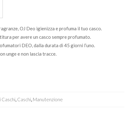
ragranze, OJ Deo igienizza e profuma il tuo casco.
ottitura per avere un casco sempre profumato.
fumatori DEO, dalla durata di 45 giorni l’uno.
n unge e non lascia tracce.
 Caschi
,
Caschi
,
Manutenzione