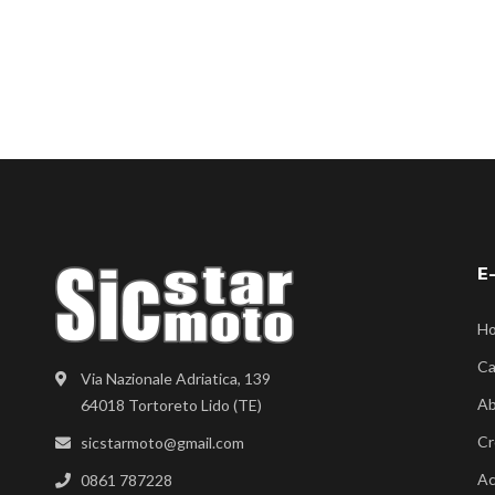
E
H
Ca
Via Nazionale Adriatica, 139
Ab
64018 Tortoreto Lido (TE)
Cr
sicstarmoto@gmail.com
Ac
0861 787228