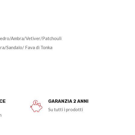
cedro/Ambra/Vetiver/Patchouli
ra/Sandalo/ Fava di Tonka
OCE
GARANZIA 2 ANNI
Su tutti i prodotti
n