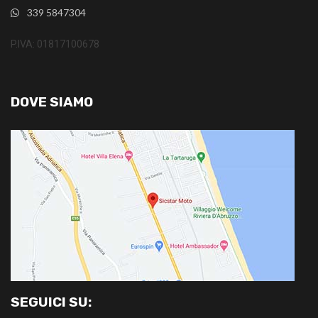
339 5847304
P.IVA: 01817100678
DOVE SIAMO
SEGUICI SU: