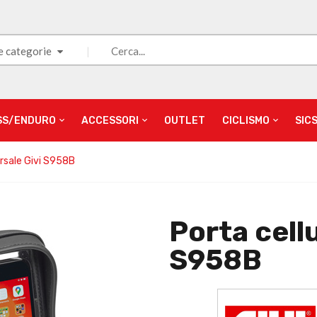
e categorie
SS/ENDURO
ACCESSORI
OUTLET
CICLISMO
SIC
ersale Givi S958B
Porta cell
S958B