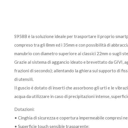
S958B è la soluzione ideale per trasportare il proprio smartph
compreso tra gli 8mm ed i 35mm e con possibilità di abbracci
manubrio con diametro superiore ai classici 22mm o sugli stel
Grazie al sistema di aggancio ideato e brevettato da GIVI, a
frazioni di secondo); allentando la ghiera sul supporto di fi
di utensili.
Il guscio è dotato di inserti che assorbono gli urti e le vibraz
acqua da utilizzare in caso di precipitazioni intense, superfi
Dotazioni:
• Cinghia di sicurezza e copertura impermeabile compresi ne
• Superficie touch sensible trasparente;