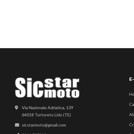
E
H
Ca
Via Nazionale Adriatica, 139
Ab
64018 Tortoreto Lido (TE)
Cr
sicstarmoto@gmail.com