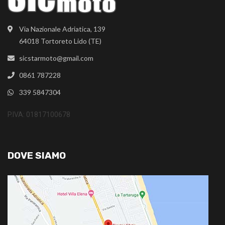
Via Nazionale Adriatica, 139
64018 Tortoreto Lido (TE)
sicstarmoto@gmail.com
0861 787228
339 5847304
P.IVA: 01817100678
DOVE SIAMO