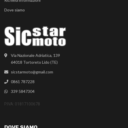
Richiedi informazioni
Dove siamo
Via Nazionale Adriatica, 139
64018 Tortoreto Lido (TE)
sicstarmoto@gmail.com
0861 787228
339 5847304
P.IVA: 01817100678
DOVE SIAMO