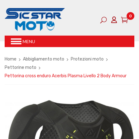
0
MENU
Home
Abbigliamento moto
Protezioni moto
Pettorine moto
Pettorina cross enduro Acerbis Plasma Livello 2 Body Armour