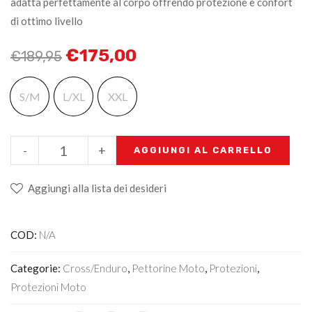
adatta perfettamente al corpo offrendo protezione e confort
di ottimo livello
€
175,00
€
189,95
S/M
L/XL
XXL
-
+
AGGIUNGI AL CARRELLO
Aggiungi alla lista dei desideri
COD:
N/A
Categorie:
Cross/Enduro
,
Pettorine Moto
,
Protezioni
,
Protezioni Moto