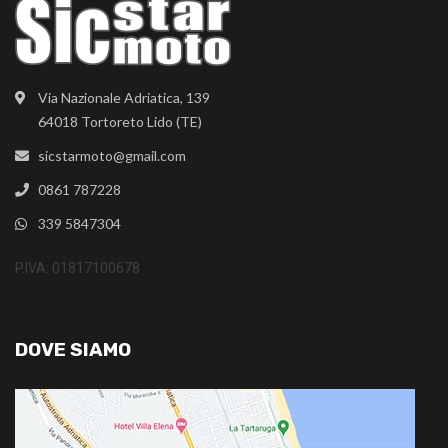
Via Nazionale Adriatica, 139
64018 Tortoreto Lido (TE)
sicstarmoto@gmail.com
0861 787228
339 5847304
P.IVA: 01817100678
DOVE SIAMO