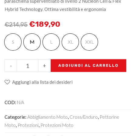
paraschiena superventilato di livello 2 Nucleon Cell & Flex
Hybrid Technology. Ottima vestibilità e ergonomia
€
189,90
€
214,95
S
M
L
XL
XXL
-
+
AGGIUNGI AL CARRELLO
Aggiungi alla lista dei desideri
COD:
N/A
Categorie:
Abbigliamento Moto
,
Cross/Enduro
,
Pettorine
Moto
,
Protezioni
,
Protezioni Moto