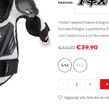
MARCHIO:
I futuri campioni hanno bisogno 
loro morfologia. La pettorina P
così, l’unica cosa a cui dovranno
€
39,90
€
44,99
S/M
M/L
-
+
A
Aggiungi alla lista dei desid