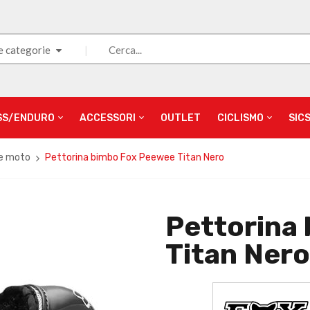
e categorie
SS/ENDURO
ACCESSORI
OUTLET
CICLISMO
SIC
ne moto
Pettorina bimbo Fox Peewee Titan Nero
Pettorina
Titan Nero