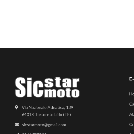
E
H
Ca
Via Nazionale Adriatica, 139
Ab
64018 Tortoreto Lido (TE)
Cr
sicstarmoto@gmail.com