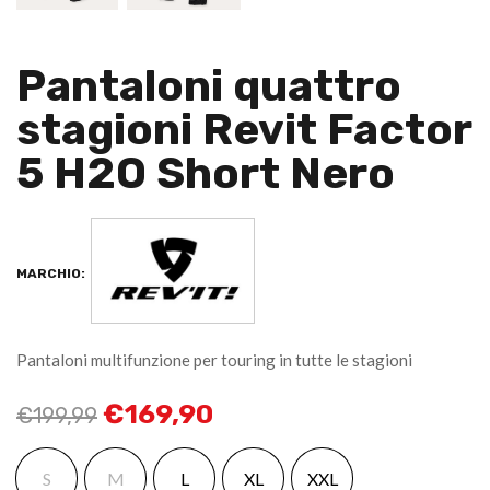
Pantaloni quattro
stagioni Revit Factor
5 H2O Short Nero
MARCHIO:
Pantaloni multifunzione per touring in tutte le stagioni
€
169,90
€
199,99
S
M
L
XL
XXL